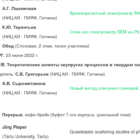
А.Г. Пшеничная
Времяпролетный спектрометр IN
(НИЦ КИ - ПИЯФ, Гатчина)
К.Ю. Терентьев
Спин-эхо спектрометр SEM на РК
(НИЦ КИ - ПИЯФ, Гатчина)
Обед
(Столовая, 2 этаж, талон участника)
РГ
, 23 июня 2022 г.
III. Теоретические аспекты неупругих процессов в твердом те
датель:
С.В. Григорьев
(НИЦ КИ - ПИЯФ, Гатчина)
А.В. Сыромятников
Новый метод описания спиновой 
(НИЦ КИ - ПИЯФ, Гатчина)
Перерыв
, кофе-брейк (буфет 7-ого корпуса, цокольный этаж)
Jörg Pieper
Quasielastic scattering studies of 
(Tartu University, Tartu)