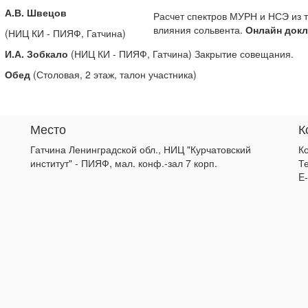
А.В. Швецов
Расчет спектров МУРН и НСЭ из 
влияния сольвента.
Онлайн докл
(НИЦ КИ - ПИЯФ, Гатчина)
И.А. Зобкало
(НИЦ КИ - ПИЯФ, Гатчина) Закрытие совещания.
Обед
(Столовая, 2 этаж, талон участника)
Место
К
Гатчина Ленинградской обл., НИЦ "Курчатовский
К
институт" - ПИЯФ, мал. конф.-зал 7 корп.
Те
E-