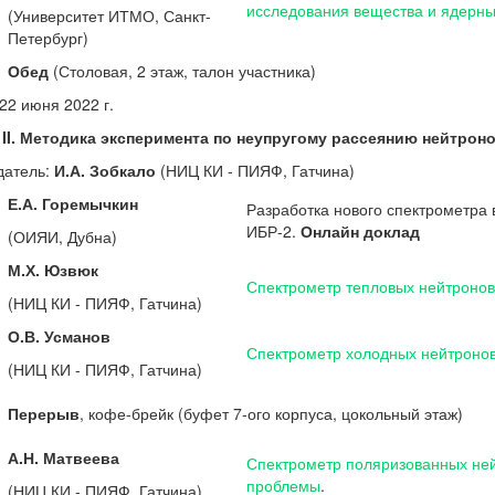
исследования вещества и ядерны
(Университет ИТМО, Санкт-
Петербург)
Обед
(Столовая, 2 этаж, талон участника)
 22 июня 2022 г.
I
I
.
Методика эксперимента по неупругому рассеянию нейтрон
датель:
И.А. Зобкало
(НИЦ КИ - ПИЯФ, Гатчина)
Е.А. Горемычкин
Разработка нового спектрометра 
ИБР-2.
Онлайн доклад
(ОИЯИ, Дубна)
М.Х. Юзвюк
Спектрометр тепловых нейтронов
(НИЦ КИ - ПИЯФ, Гатчина)
О.В. Усманов
Спектрометр холодных нейтронов
(НИЦ КИ - ПИЯФ, Гатчина)
Перерыв
, кофе-брейк (буфет 7-ого корпуса, цокольный этаж)
А.Н. Матвеева
Спектрометр поляризованных ней
проблемы
.
(НИЦ КИ - ПИЯФ, Гатчина)