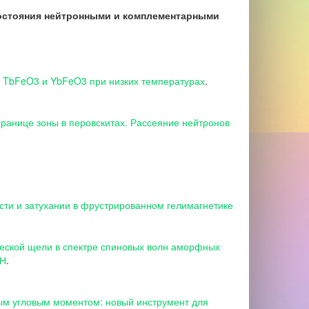
остояния нейтронными и комплементарными
 TbFeO3 и YbFeO3 при низких температурах
.
ранице зоны в перовскитах. Рассеяние нейтронов
сти и затухании в фрустрированном гелимагнетике
ческой щели в спектре спиновых волн аморфных
ПН
.
ым угловым моментом: новый инструмент для