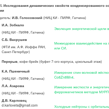
I.
Исследования динамических свойств конденсированного с
ми
датель:
И.В. Голосовский
(НИЦ КИ - ПИЯФ, Гатчина)
И.А. Зобкало
Эволюция энергетической щели в
(НИЦ КИ - ПИЯФ, Гатчина)
С.Б. Вахрушев
Межмодовое взаимодействие на г
(ФТИ им. А.Ф. Иоффе РАН,
или СИ
.
Санкт-Петербург)
Перерыв
, кофе-брейк (буфет 7-ого корпуса, цокольный этаж)
К.А. Пшеничный
Измерение спин-волновой жёстко
Co8Zn8Mn4
.
(НИЦ КИ - ПИЯФ, Гатчина)
Л.А. Азарова
Измерение жесткости и энергети
ферромагнетиков методом МУР
(НИЦ КИ - ПИЯФ, Гатчина)
Д.В. Карловец
d.karlovets@gmail.com
Холодные нейтроны с орбитальн