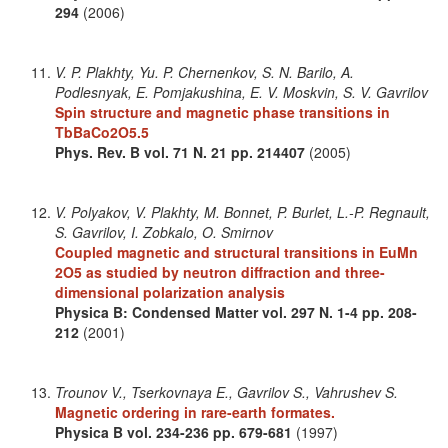
294
(2006)
V. P. Plakhty, Yu. P. Chernenkov, S. N. Barilo, A.
Podlesnyak, E. Pomjakushina, E. V. Moskvin, S. V. Gavrilov
Spin structure and magnetic phase transitions in
TbBaCo2O5.5
Phys. Rev. B
vol. 71
N. 21
pp. 214407
(2005)
V. Polyakov, V. Plakhty, M. Bonnet, P. Burlet, L.-P. Regnault,
S. Gavrilov, I. Zobkalo, O. Smirnov
Coupled magnetic and structural transitions in EuMn
2O5 as studied by neutron diffraction and three-
dimensional polarization analysis
Physica B: Condensed Matter
vol. 297
N. 1-4
pp. 208-
212
(2001)
Trounov V., Tserkovnaya E., Gavrilov S., Vahrushev S.
Magnetic ordering in rare-earth formates.
Physica B
vol. 234-236
pp. 679-681
(1997)