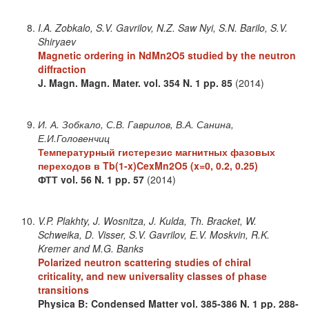
I.A. Zobkalo, S.V. Gavrilov, N.Z. Saw Nyi, S.N. Barilo, S.V.
Shiryaev
Magnetic ordering in NdMn2O5 studied by the neutron
diffraction
J. Magn. Magn. Mater.
vol. 354
N. 1
pp. 85
(2014)
И. А. Зобкало, С.В. Гаврилов, В.А. Санина,
Е.И.Головенчиц
Температурный гистерезис магнитных фазовых
переходов в Tb(1-x)CexMn2O5 (x=0, 0.2, 0.25)
ФТТ
vol. 56
N. 1
pp. 57
(2014)
V.P. Plakhty, J. Wosnitza, J. Kulda, Th. Bracket, W.
Schweika, D. Visser, S.V. Gavrilov, E.V. Moskvin, R.K.
Kremer and M.G. Banks
Polarized neutron scattering studies of chiral
criticality, and new universality classes of phase
transitions
Physica B: Condensed Matter
vol. 385-386
N. 1
pp. 288-