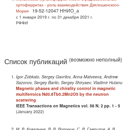
ортоферритах - роль взаимодействия Дзялошинского-
19-52-12047 ННИО_а
Мория
с 1 января 2019 г. по 31 декабря 2021 г.
РФФИ
(возможно неполный)
Список публикаций
Igor Zobkalo, Sergey Gavrilov, Anna Matveeva, Andrew
Sazonov, Sergey Barilo, Sergey Shiryaev, Vladimir Hutanu
Magnetic phases and chirality control in magnetic
multiferroics Nd0.8Tb0.2Mn2O5 by the neutron
scattering
IEEE Transactions on Magnetics
vol. 58
N. 2
pp. 1 - 5
(January 2022)
М. В. Ковальчук, В. В. Воронин, С. В. Гаврилов, А. В.