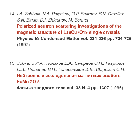
I.A. Zobkalo, V.A. Polyakov, O.P. Smirnov, S.V. Gavrilov,
S.N. Barilo, D.I. Zhigunov, M. Bonnet
Polarized neutron scattering investigations of the
magnetic structure of La8Cu7O19 single crystals
Physica B: Condensed Matter
vol. 234-236
pp. 734-736
(1997)
Зобкало И.А., Поляков В.А., Смирнов О.П., Гаврилов
С.В., Плахтий В.П., Голосовский И.В., Шарыгин С.Н.
Нейтронные исследования магнитных свойств
EuMn 2O 5
Физика твердого тела
vol. 38
N. 4
pp. 1307
(1996)