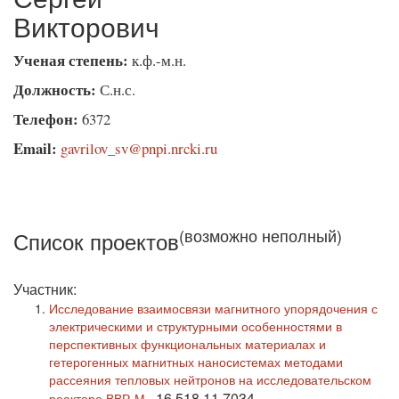
Викторович
Ученая степень:
к.ф.-м.н.
Должность:
С.н.с.
Телефон:
6372
Email:
gavrilov_sv@pnpi.nrcki.ru
(возможно неполный)
Список проектов
Участник:
Исследование взаимосвязи магнитного упорядочения с
электрическими и структурными особенностями в
перспективных функциональных материалах и
гетерогенных магнитных наносистемах методами
рассеяния тепловых нейтронов на исследовательском
16.518.11.7034
реакторе ВВР-М