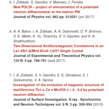
I. Zobkalo, S. Gavrilov, V. Matveev, J. Fenske
New POLDI – project of reincarnation of a polarized
neutron diffractometer at the reactor PIK
Journal of Physics
vol. 862
pp. 012031
(jun 2017)
A. A. Bykov, I. A. Zobkalo, A. A. Dubrovskii, O. P. Smirnov,
S. E. Nikitin, K. Yu. Terent’ev, S. V. Gavrilov, and K. A.
Shaikhutdinov
Two-Dimensional Antiferromagnetic Correlations in an
La1.4Sr1.6(Mn0.9Co0.1)2O7 Single Crystal
Journal of Experimental and Theoretical Physics
vol.
124
N. 5
pp. 786-791
(май 2017)
I. A. Zobkalo, S. V. Gavrilov, E. K. Dimakova, E. I.
Golovenchic, V. A. Sanina
Investigation of the evolution of magnetic structure of
multiferroics Tb1-x Ce x Mn2O5 x = 0 , 0.2 by polarized
neutron diffraction
Journal of Surface Investigation. X-ray , Synchrotron
and Neutron Techniques
vol. 9
N. 3
pp. 550-554
(2015)