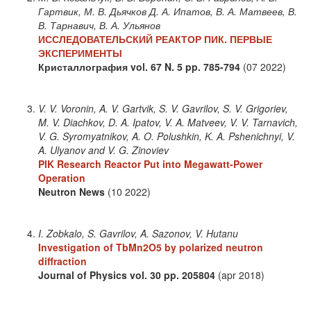
Гартвик, М. В. Дьячков Д. А. Ипатов, В. А. Матвеев, В.
В. Тарнавич, В. А. Ульянов
ИССЛЕДОВАТЕЛЬСКИЙ РЕАКТОР ПИК. ПЕРВЫЕ
ЭКСПЕРИМЕНТЫ
Кристаллография
vol. 67
N. 5
pp. 785-794
(07 2022)
V. V. Voronin, A. V. Gartvik, S. V. Gavrilov, S. V. Grigoriev,
M. V. Diachkov, D. A. Ipatov, V. A. Matveev, V. V. Tarnavich,
V. G. Syromyatnikov, A. O. Polushkin, K. A. Pshenichnyi, V.
A. Ulyanov and V. G. Zinoviev
PIK Research Reactor Put into Megawatt-Power
Operation
Neutron News
(10 2022)
I. Zobkalo, S. Gavrilov, A. Sazonov, V. Hutanu
Investigation of TbMn2O5 by polarized neutron
diffraction
Journal of Physics
vol. 30
pp. 205804
(apr 2018)