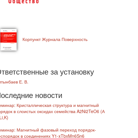
Корпункт Журнала Поверхность
тветственные за установку
лтынбаев Е. В.
оследние новости
еминар: Кристаллическая структура и магнитный
орядок в слоистых оксидах семейства A2Ni2TeO6 (А
Li,K)
еминар: Магнитный фазовый переход порядок-
еспорядок в соединениях Y1-xTbxMn6Sn6