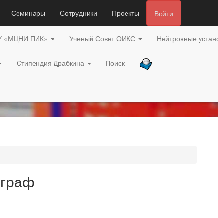
Семинары
Сотрудники
Проекты
Войти
У «МЦНИ ПИК»
Ученый Совет ОИКС
Нейтронные устан
Стипендия Драбкина
Поиск
ограф