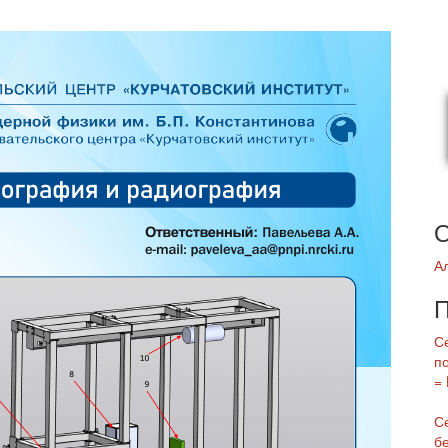
О
А
П
С
п
= 
С
б