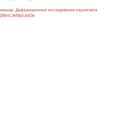
еминар: Дифракционные исследования перовскита
r2Mn0.36Nb0.64O6