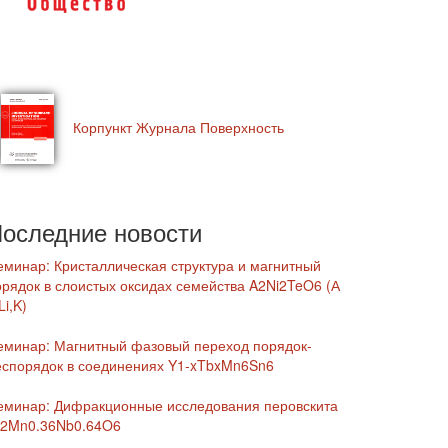
Корпункт Журнала Поверхность
оследние новости
еминар: Кристаллическая структура и магнитный
орядок в слоистых оксидах семейства A2Ni2TeO6 (А
Li,K)
еминар: Магнитный фазовый переход порядок-
еспорядок в соединениях Y1-xTbxMn6Sn6
еминар: Дифракционные исследования перовскита
r2Mn0.36Nb0.64O6