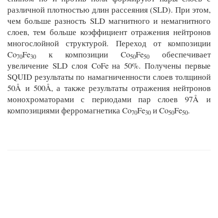
различной плотностью длин рассеяния (SLD). При этом,
чем больше разность SLD магнитного и немагнитного
слоев, тем больше коэффициент отражения нейтронов
многослойной структурой. Переход от композиции
Co
Fe
к композиции Co
Fe
обеспечивает
70
30
50
50
увеличение SLD слоя CoFe на 50%. Получены первые
SQUID результаты по намагниченности слоев толщиной
50Å
и 500Å
, а также результаты отражения нейтронов
монохроматорами с периодами пар слоев 97Å
и
композициями ферромагнетика Co
Fe
и Co
Fe
.
70
30
50
50