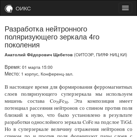
ОИКС
Разработка нейтронного
поляризующего зеркала 4го
поколения
Анатолий Фёдорович Щебетов
(ОИТОЭР, ПИЯФ НИЦ КИ)
Время:
01 марта 15:00
Место:
1 корпус, Конференц-зал.
В настоящее время для формирования ферромагнитных
слоев поляризующего суперзеркала мы используем
мишень состава Co
Fe
. Эта композиция имеет
70
30
потенциал рассеяния нейтронов со спином против поля
близкий к нулю, что было установлено в результате
разработки однослойного зеркала CoFe на подслое TiGd.
Но в суперзеркале величину отражения нейтронов со
спином по и против поля формируют пары слоев с