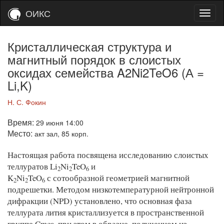
ОИКС
Кристаллическая структура и
магнитный порядок в слоистых
оксидах семейства A2Ni2TeO6 (А =
Li,K)
Н. С. Фокин
Время:
29 июня 14:00
Место:
акт зал, 85 корп.
Настоящая работа посвящена исследованию слоистых
теллуратов Li
Ni
TeO
и
2
2
6
K
Ni
TeO
с сотообразной геометрией магнитной
2
2
6
подрешетки. Методом низкотемпературной нейтронной
дифракции (NPD) установлено, что основная фаза
теллурата лития кристаллизуется в пространственной
группе Cmca, при этом в образце, полученном из