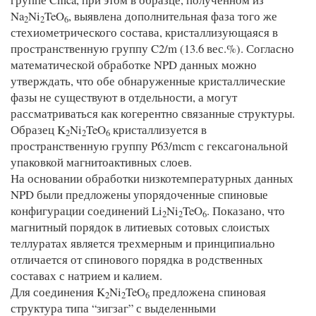
Na
Ni
TeO
, выявлена дополнительная фаза того же
2
2
6
стехиометрического состава, кристаллизующаяся в
пространственную группу C2/m (13.6 вес.%). Согласно
математической обработке NPD данных можно
утверждать, что обе обнаруженные кристаллические
фазы не существуют в отдельности, а могут
рассматриваться как когерентно связанные структуры.
Образец K
Ni
TeO
кристаллизуется в
2
2
6
пространственную группу P63/mcm с гексагональной
упаковкой магнитоактивных слоев.
На основании обработки низкотемпературных данных
NPD были предложены упорядоченные спиновые
конфигурации соединений Li
Ni
TeO
. Показано, что
2
2
6
магнитный порядок в литиевых сотовых слоистых
теллуратах является трехмерным и принципиально
отличается от спинового порядка в родственных
составах с натрием и калием.
Для соединения K
Ni
TeO
предложена спиновая
2
2
6
структура типа “зигзаг” с выделенными