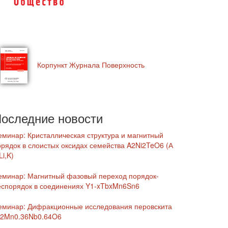
Корпункт Журнала Поверхность
оследние новости
еминар: Кристаллическая структура и магнитный
орядок в слоистых оксидах семейства A2Ni2TeO6 (А
Li,K)
еминар: Магнитный фазовый переход порядок-
еспорядок в соединениях Y1-xTbxMn6Sn6
еминар: Дифракционные исследования перовскита
r2Mn0.36Nb0.64O6