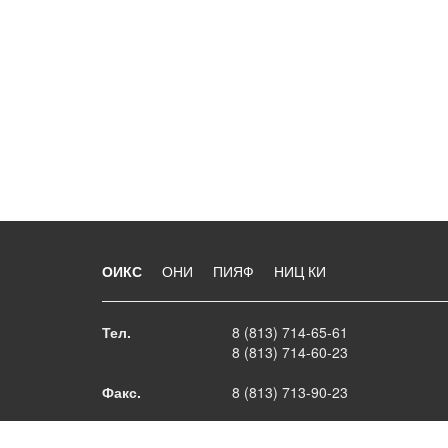
ОИКС
ОНИ
ПИЯФ
НИЦ КИ
Тел.
8 (813) 714-65-61
8 (813) 714-60-23
Факс.
8 (813) 713-90-23
E-mail
oiks@lns.pnpi.spb.ru