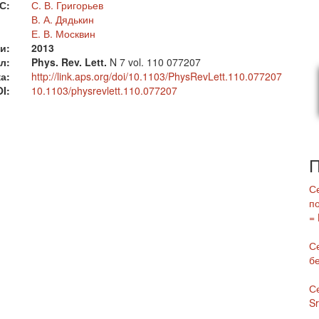
С:
С. В. Григорьев
В. А. Дядькин
Е. В. Москвин
и:
2013
л:
Phys. Rev. Lett.
N 7
vol. 110
077207
а:
http://link.aps.org/doi/10.1103/PhysRevLett.110.077207
I:
10.1103/physrevlett.110.077207
П
С
п
= 
С
б
С
S