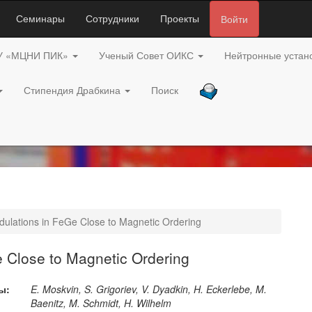
Семинары
Сотрудники
Проекты
Войти
У «МЦНИ ПИК»
Ученый Совет ОИКС
Нейтронные устан
Стипендия Драбкина
Поиск
ulations in FeGe Close to Magnetic Ordering
 Close to Magnetic Ordering
ы:
E. Moskvin, S. Grigoriev, V. Dyadkin, H. Eckerlebe, M.
Baenitz, M. Schmidt, H. Wilhelm