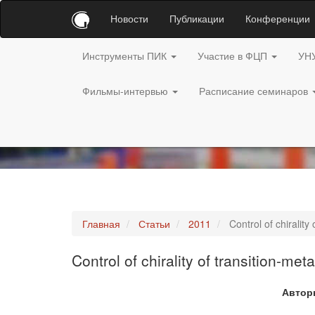
Новости
Публикации
Конференции
Инструменты ПИК
Участие в ФЦП
УН
Фильмы-интервью
Расписание семинаров
Главная
Статьи
2011
Control of chiralit
Control of chirality of transition-m
Автор