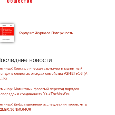
Корпункт Журнала Поверхность
оследние новости
еминар: Кристаллическая структура и магнитный
орядок в слоистых оксидах семейства A2Ni2TeO6 (А
Li,K)
еминар: Магнитный фазовый переход порядок-
еспорядок в соединениях Y1-xTbxMn6Sn6
еминар: Дифракционные исследования перовскита
r2Mn0.36Nb0.64O6