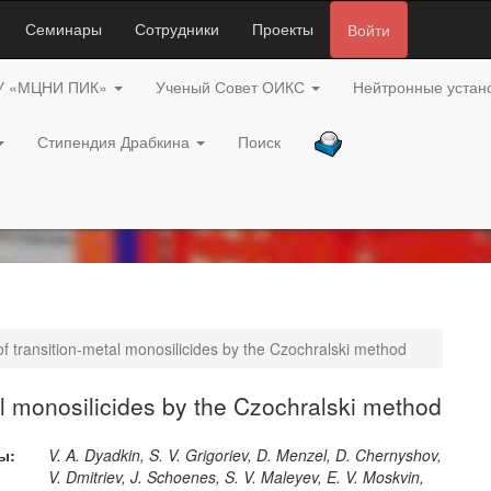
Семинары
Сотрудники
Проекты
Войти
У «МЦНИ ПИК»
Ученый Совет ОИКС
Нейтронные устан
Стипендия Драбкина
Поиск
y of transition-metal monosilicides by the Czochralski method
etal monosilicides by the Czochralski method
ы:
V. A. Dyadkin, S. V. Grigoriev, D. Menzel, D. Chernyshov,
V. Dmitriev, J. Schoenes, S. V. Maleyev, E. V. Moskvin,