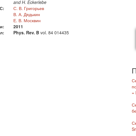
and H. Eckerlebe
С:
С. В. Григорьев
В. А. Дядькин
Е. В. Москвин
и:
2011
л:
Phys. Rev. B
vol. 84
014435
П
С
п
= 
С
б
С
S