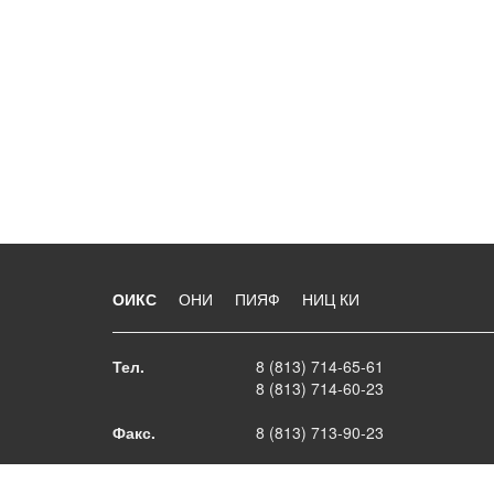
ОИКС
ОНИ
ПИЯФ
НИЦ КИ
Тел.
8 (813) 714-65-61
8 (813) 714-60-23
Факс.
8 (813) 713-90-23
E-mail
oiks@lns.pnpi.spb.ru