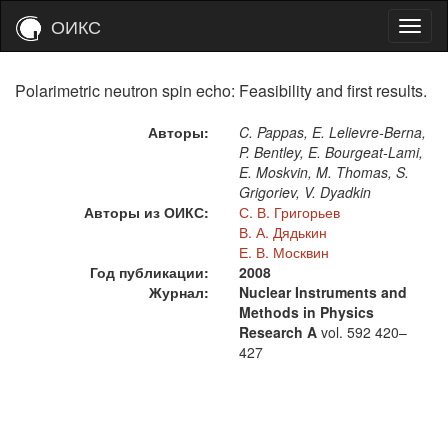
ОИКС
Polarimetric neutron spin echo: Feasibility and first results.
Авторы:
C. Pappas, E. Lelievre-Berna,
P. Bentley, E. Bourgeat-Lami,
E. Moskvin, M. Thomas, S.
Grigoriev, V. Dyadkin
Авторы из ОИКС:
С. В. Григорьев
В. А. Дядькин
Е. В. Москвин
Год публикации:
2008
Журнал:
Nuclear Instruments and
Methods in Physics
Research A
vol. 592
420–
427