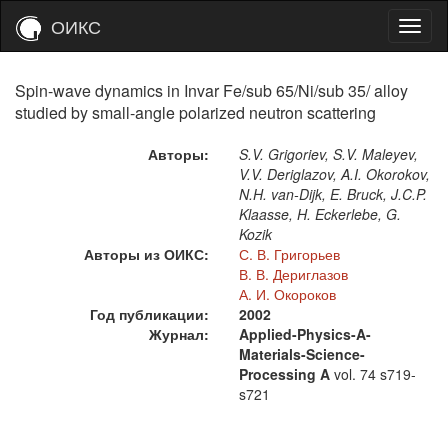
ОИКС
Spin-wave dynamics in Invar Fe/sub 65/Ni/sub 35/ alloy
studied by small-angle polarized neutron scattering
Авторы:
S.V. Grigoriev, S.V. Maleyev,
V.V. Deriglazov, A.I. Okorokov,
N.H. van-Dijk, E. Bruck, J.C.P.
Klaasse, H. Eckerlebe, G.
Kozik
Авторы из ОИКС:
С. В. Григорьев
В. В. Дериглазов
А. И. Окороков
Год публикации:
2002
Журнал:
Applied-Physics-A-
Materials-Science-
Processing A
vol. 74
s719-
s721