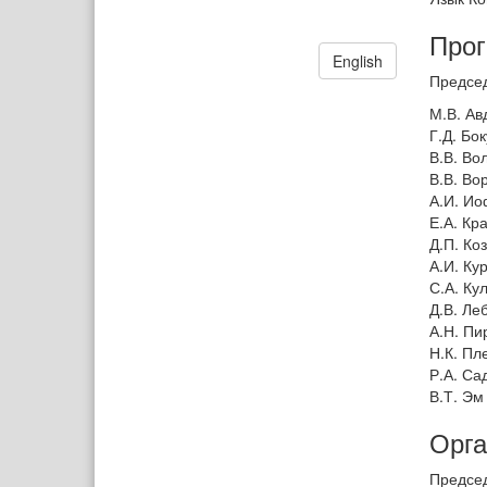
Прог
English
Председ
М.В. Ав
Г.Д. Бо
В.В. Во
В.В. Во
А.И. И
Е.А. Кр
Д.П. Ко
А.И. Ку
С.А. Ку
Д.В. Ле
А.Н. Пи
Н.К. Пл
Р.А. Са
В.Т. Эм
Орга
Председ