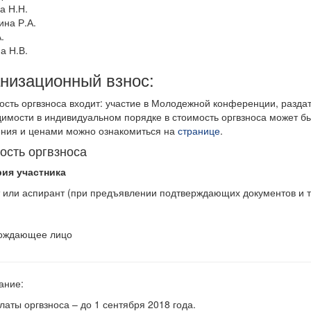
а Н.Н.
на Р.А.
.
а Н.В.
низационный взнос:
ость оргвзноса входит: участие в Молодежной конференции, разда
имости в индивидуальном порядке в стоимость оргвзноса может б
ния и ценами можно ознакомиться на
странице
.
ость оргвзноса
рия участника
 или аспирант (при предъявлении подтверждающих документов и т
ождающее лицо
ание:
латы оргвзноса – до 1 сентября 2018 года.