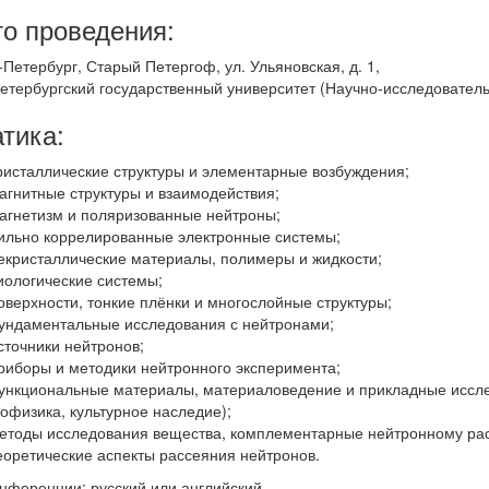
о проведения:
т-Петербург, Старый Петергоф, ул. Ульяновская, д. 1,
етербургский государственный университет (Научно-исследовательс
тика:
ристаллические структуры и элементарные возбуждения;
агнитные структуры и взаимодействия;
агнетизм и поляризованные нейтроны;
ильно коррелированные электронные системы;
екристаллические материалы, полимеры и жидкости;
иологические системы;
оверхности, тонкие плёнки и многослойные структуры;
ундаментальные исследования с нейтронами;
сточники нейтронов;
риборы и методики нейтронного эксперимента;
ункциональные материалы, материаловедение и прикладные иссле
еофизика, культурное наследие);
етоды исследования вещества, комплементарные нейтронному ра
еоретические аспекты рассеяния нейтронов.
нференции: русский или английский.