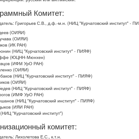
раммный Комитет:
атель: Григорьев С.В., д.ф.-м.н. (НИЦ "Курчатовский институт" - П
деев (ОИЯИ)
кучава (ОИЯИ)
лков (ИК РАН)
ронин (НИЦ "Курчатовский институт" - ПИЯФ)
оффе (ЮЦНН-Мюнхен)
авцов (ИФМ УрО РАН)
зленко (ОИЯИ)
рбаков (НИЦ "Курчатовский институт" - ПИЯФ)
ликов (ОИЯИ)
бедев (НИЦ "Курчатовский институт" - ПИЯФ)
рогов (ИМФ УрО РАН)
ешанов (НИЦ "Курчатовский институт" - ПИЯФ)
дыков (ИЯИ РАН)
 (НИЦ "Курчатовский институт")
низационный комитет:
атель: Лихолетова Е.С., к.т.н.