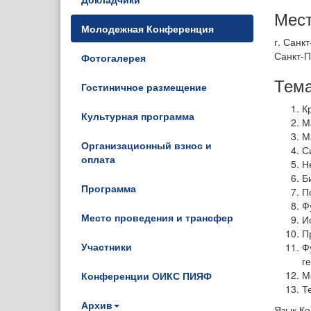
Мест
Молодежная Конференция
г. Санк
Санкт-П
Фотогалерея
Тема
Гостиничное размещение
К
Культурная программа
М
М
Организационный взнос и
С
оплата
Н
Б
Программа
П
Ф
Место проведения и трансфер
И
П
Участники
Ф
г
М
Конференции ОИКС ПИЯФ
Т
Архив
Язык Ко