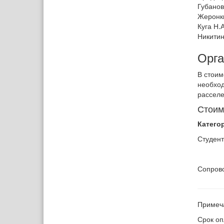
Губанов
Жеронки
Куга Н.А
Никитин
Орга
В стоим
необход
расселе
Стоим
Катего
Студент
Сопров
Примеч
Срок оп