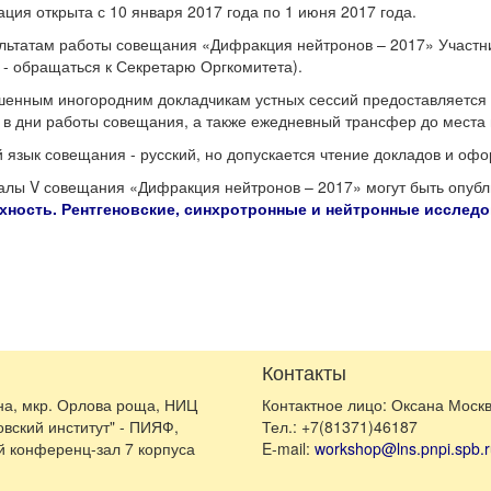
ация открыта с 10 января 2017 года по 1 июня 2017 года.
льтатам работы совещания «Дифракция нейтронов – 2017» Участ
 - обращаться к Секретарю Оргкомитета).
енным иногородним докладчикам устных сессий предоставляется п
 в дни работы совещания, а также ежедневный трансфер до места
 язык совещания - русский, но допускается чтение докладов и оф
лы V совещания «Дифракция нейтронов – 2017» могут быть опубл
хность. Рентгеновские, синхротронные и нейтронные исследо
Контакты
ина, мкр. Орлова роща, НИЦ
Контактное лицо: Оксана Моск
овский институт" - ПИЯФ,
Тел.: +7(81371)46187
 конференц-зал 7 корпуса
E-mail:
workshop@lns.pnpi.spb.r