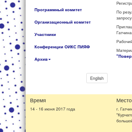
Регистр
Программный комитет
По резу
запросу
Организационный комитет
Приглаш
Гатчина
Участники
Рабочий
Конференции ОИКС ПИЯФ
Материа
"Повер
Архив
English
Время
Место
14 - 16 июня 2017 года
г. Гатч
"Курчат
большой