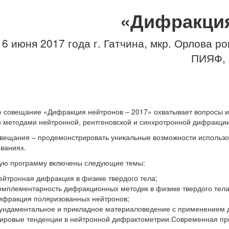
«Дифракция
 16 июня 2017 года
г. Гатчина, мкр. Орлова р
ПИЯФ, 
 совещание «Дифракция нейтронов – 2017» охватывает вопросы и
р методами нейтронной, рентгеновской и синхротронной дифракции
вещания – продемонстрировать уникальные возможности использ
ваниях.
ную программу включены следующие темы:
ейтронная дифракция в физике твердого тела;
омплементарность дифракционных методик в физике твердого тела
ифракция поляризованных нейтронов;
ундаментальное и прикладное материаловедение с применением 
ировые тенденции в нейтронной дифрактометрии.Современная пр