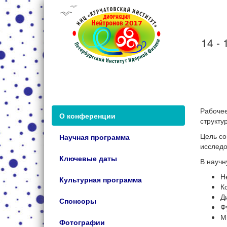
14 -
Рабочее
О конференции
структу
Цель со
Научная программа
исследо
Ключевые даты
В науч
Н
Культурная программа
К
Д
Спонсоры
Ф
М
Фотографии