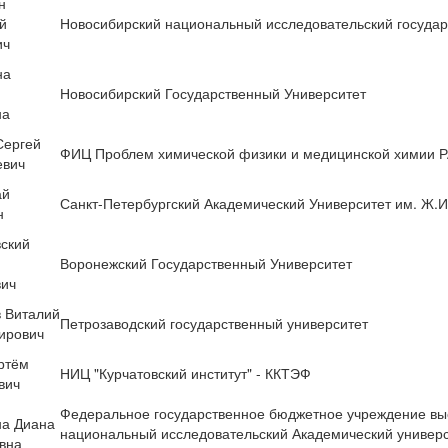
н
й
Новосибирский национальный исследовательский государ
ич
на
Новосибирский Государственный Университет
на
Сергей
ФИЦ Проблем химической физики и медицинской химии 
евич
ай
Санкт-Петербургский Академический Университет им. Ж.
н
ский
Воронежский Государственный Университет
вич
 Виталий
Петрозаводский государственный университет
ирович
ртём
НИЦ "Курчатовский институт" - ККТЭФ
вич
Федеральное государственное бюджетное учреждение выс
на Диана
национальный исследовательский Академический универ
вна