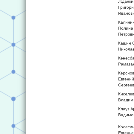
Жданки
Григори
Иванов
Калини
Полина
Петров
Кашин 
Никола
Кенесб
Рамаза
Керснов
Евгений
Сергее
Киселев
Владим
Клауз А
Вадимо
Колеси
Евгенье