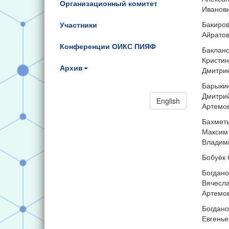
Организационный комитет
Иванов
Бакиров
Участники
Айрато
Конференции ОИКС ПИЯФ
Баклан
Кристин
Архив
Дмитри
Барыки
Дмитри
English
Артемо
Бахмет
Максим
Владим
Бобуёк 
Богдано
Вячесл
Артемо
Богдано
Евгенье