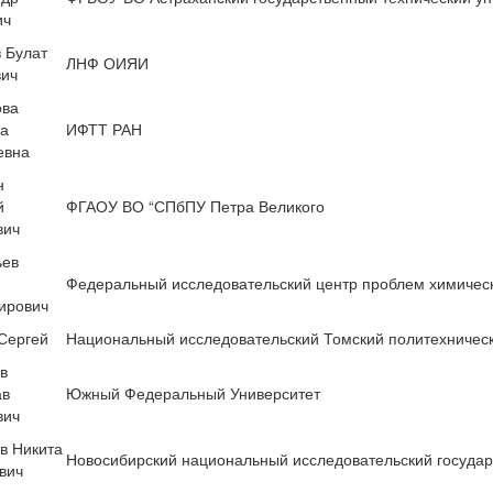
ич
 Булат
ЛНФ ОИЯИ
вич
ова
а
ИФТТ РАН
евна
н
й
ФГАОУ ВО “СПбПУ Петра Великого
вич
ьев
Федеральный исследовательский центр проблем химичес
ирович
Сергей
Национальный исследовательский Томский политехническ
в
ав
Южный Федеральный Университет
вич
в Никита
Новосибирский национальный исследовательский государ
вич