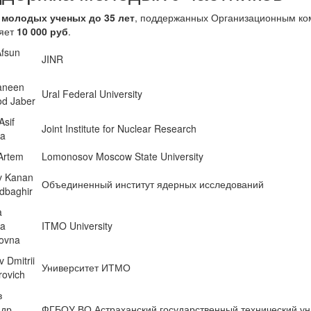
 молодых ученых до 35 лет
, поддержанных Организационным ко
ляет
10 000 руб
.
Afsun
JINR
Haneen
Ural Federal University
d Jaber
Asif
Joint Institute for Nuclear Research
a
 Artem
Lomonosov Moscow State University
v Kanan
Объединенный институт ядерных исследований
baghir
a
ta
ITMO University
rovna
 Dmitrii
Университет ИТМО
rovich
в
ндр
ФГБОУ ВО Астраханский государственный технический ун