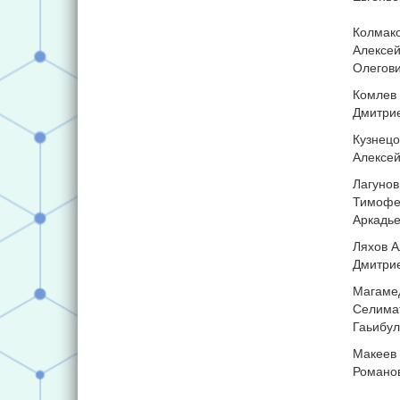
Колмак
Алексе
Олегов
Комлев 
Дмитри
Кузнецо
Алексе
Лагунов
Тимофе
Аркадье
Ляхов А
Дмитри
Магаме
Селима
Гаьибу
Макеев
Романо