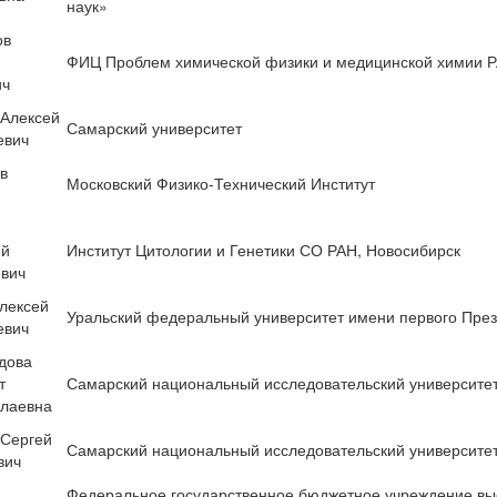
наук»
ов
й
ФИЦ Проблем химической физики и медицинской химии 
ич
Алексей
Самарский университет
евич
в
Московский Физико-Технический Институт
й
й
Институт Цитологии и Генетики СО РАН, Новосибирск
вич
лексей
Уральский федеральный университет имени первого През
евич
дова
т
Самарский национальный исследовательский университет
ллаевна
 Сергей
Самарский национальный исследовательский университет
вич
Федеральное государственное бюджетное учреждение выс