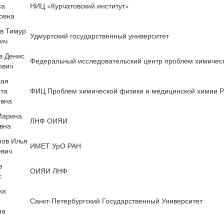
са
НИЦ «Курчатовский институт»
овна
в Тимур
Удмуртский государственный университет
ич
в Денис
Федеральный исследовательский центр проблем химичес
ович
кая
та
ФИЦ Проблем химической физики и медицинской химии 
евна
Марина
ЛНФ ОИЯИ
вна
мов Илья
ИМЕТ УрО РАН
евич
в
ОИЯИ ЛНФ
с
на
Санкт-Петербургский Государственный Университет
на