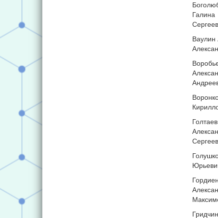
Боголю
Галина
Сергее
Ваулин
Алекса
Воробь
Алекса
Андрее
Воронк
Кирилл
Голтаев
Алекса
Сергее
Голушк
Юрьеви
Гордие
Алекса
Максим
Гридчи