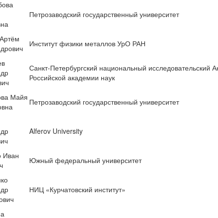
бова
Петрозаводский государственный университет
вна
 Артём
Институт физики металлов УрО РАН
ндрович
ев
Санкт-Петербургский национальный исследовательский А
ндр
Российской академии наук
вич
ова Майя
Петрозаводский государственный университет
овна
ндр
Alferov University
вич
о Иван
Южный федеральный университет
ч
нко
ндр
НИЦ «Курчатовский институт»
ович
на