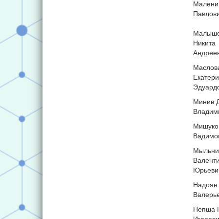
Малени
Павлов
Малыш
Никита
Андрее
Маслов
Екатер
Эдуард
Минив 
Владими
Мишуко
Вадимо
Мыльни
Валент
Юрьеви
Надоян
Валерь
Непша 
Игореви