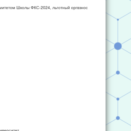
митетом Школы ФКС-2024, льготный оргвзнос
иверситет