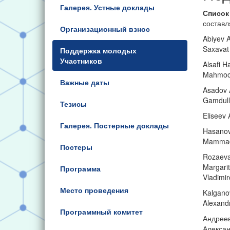
Галерея. Устные доклады
Список
состав
Организационный взнос
Abiyev 
Saxavat
Поддержка молодых
Участников
Alsafi 
Mahmoo
Важные даты
Asadov 
Gamdull
Тезисы
Eliseev
Галерея. Постерные доклады
Hasano
Mammad
Постеры
Rozaev
Margari
Программа
Vladimi
Место проведения
Kalganov
Alexand
Программный комитет
Андрее
Алекса