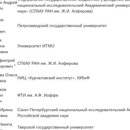
н Андрей
национальный исследовательский Академический универ
ич
наук» (СПбАУ РАН им. Ж.И. Алферова)
ев
Петрозаводский государственный университет
вич
а
ина
Университет ИТМО
овна
Дмитрий
СПбАУ РАН им. Ж.И. Алферова
рович *
ва Олеся
НИЦ «Курчатовский институт», КККиФ
вна
ков
ин
ФТИ им. А.Ф. Иоффе
ч
 Ирина
Санкт-Петербургский национальный исследовательский А
евна
Российской академии наук
Никита
Тверской государственный университет
ч