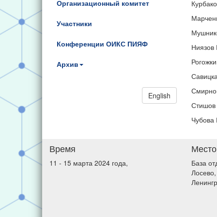
Организационный комитет
Курбако
Марченк
Участники
Мушнико
Конференции ОИКС ПИЯФ
Ниязов 
Рогожки
Архив
Савицка
Смирнов
English
Стишов 
Чубова 
Время
Место
11 - 15 марта 2024 года,
База от
Лосево,
Ленингр