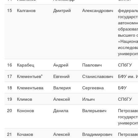
15
Калганов
Дмитрий
Александрович
федерал
государс
автономн
образова
высшего 
«Национ
исследов
универси
16
Карабец
Андрей
Павлович
СПбГУ
17
Клементьев*
Евгений
Станиславович
БФУ им. И
18
Клементьева
Валерия
Сергеевна
БФУ
19
Климов
Алексей
Ильич
СПбГУ
20
Кононов
Данила
Валерьевич
Петрозав
государс
универси
21
Кочаков
Алексей
Владимирович
Петрозав