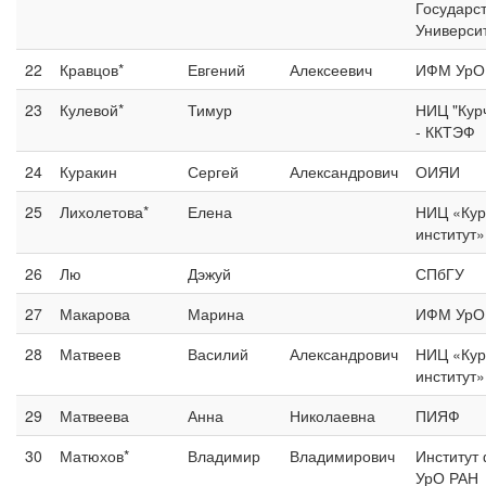
Государс
Универси
22
Кравцов*
Евгений
Алексеевич
ИФМ УрО
23
Кулевой*
Тимур
НИЦ "Курч
- ККТЭФ
24
Куракин
Сергей
Александрович
ОИЯИ
25
Лихолетова*
Елена
НИЦ «Кур
институт
26
Лю
Дэжуй
СПбГУ
27
Макарова
Марина
ИФМ УрО
28
Матвеев
Василий
Александрович
НИЦ «Кур
институт
29
Матвеева
Анна
Николаевна
ПИЯФ
30
Матюхов*
Владимир
Владимирович
Институт
УрО РАН