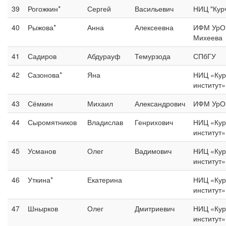
39
Рогожкин*
Сергей
Васильевич
НИЦ "Курч
40
Рыжова*
Анна
Алексеевна
ИФМ УрО 
Михеева
41
Садиров
Абдурауф
Темурзода
СПбГУ
42
Сазонова*
Яна
НИЦ «Кур
институт
43
Сёмкин
Михаил
Александрович
ИФМ УрО
44
Сыромятников
Владислав
Генрихович
НИЦ «Кур
институт
45
Усманов
Олег
Вадимович
НИЦ «Кур
институт
46
Уткина*
Екатерина
НИЦ «Кур
институт
47
Шнырков
Олег
Дмитриевич
НИЦ «Кур
институт