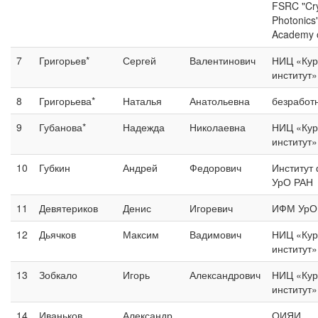
FSRC "Cry
Photonics
Academy o
7
Григорьев*
Сергей
Валентинович
НИЦ «Кур
институт
8
Григорьева*
Наталья
Анатольевна
безработ
9
Губанова*
Надежда
Николаевна
НИЦ «Кур
институт
10
Губкин
Андрей
Федорович
Институт
УрО РАН
11
Девятериков
Денис
Игоревич
ИФМ УрО
12
Дьячков
Максим
Вадимович
НИЦ «Кур
институт
13
Зобкало
Игорь
Александрович
НИЦ «Кур
институт
14
Иваньков
Александр
ОИЯИ