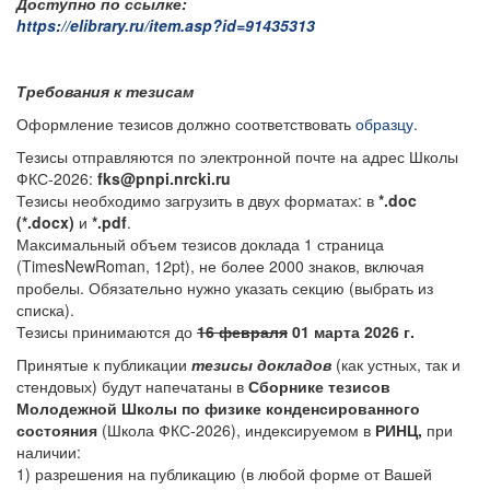
Доступно по ссылке:
https://elibrary.ru/item.asp?id=91435313
Требования к тезисам
Оформление тезисов должно соответствовать
образцу.
Тезисы отправляются по электронной почте на адрес Школы
ФКС-2026:
fks@pnpi.nrcki.ru
Тезисы необходимо загрузить в двух форматах: в
*.doc
(*.docx)
и
*.pdf
.
Максимальный объем тезисов доклада 1 страница
(TimesNewRoman, 12pt), не более 2000 знаков, включая
пробелы. Обязательно нужно указать секцию (выбрать из
списка).
Тезисы принимаются до
16 февраля
01 марта 2026 г.
Принятые к публикации
тезисы докладов
(как устных, так и
стендовых) будут напечатаны в
Сборнике тезисов
Молодежной Школы по физике конденсированного
состояния
(Школа ФКС-2026), индексируемом в
РИНЦ,
при
наличии:
1) разрешения на публикацию (в любой форме от Вашей