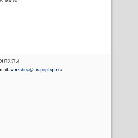
очниках».
онтакты
mail:
workshop@lns.pnpi.spb.ru