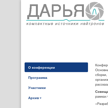
Конфере
О конференции
Основны
сборки,
Программа
организ
рассказ
Участники
Совеща
рамках 
Архив
«Разраб