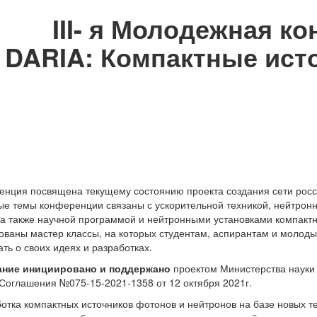
III- я Молодежная к
DARIA: Компактные ист
нция посвящена текущему состоянию проекта создания сети росси
е темы конференции связаны с ускорительной техникой, нейтрон
 а также научной программой и нейтронными установками компактн
ованы мастер классы, на которых студентам, аспирантам и молод
ать о своих идеях и разработках.
ние инициировано и поддержано
проектом Министерства науки
Соглашения №075-15-2021-1358 от 12 октября 2021г.
отка компактных источников фотонов и нейтронов на базе новых т