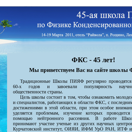
ФКС - 45 лет!
Мы приветствуем Вас на сайте школы 
Традиционные Школы ПИЯФ регулярно проводятся
60-х годов и завоевали популярность научн
общественности страны.
Цель школы состоит в том, чтобы ознакомить молоде
и специалистов, работающих в области ФКС, с последни
достижениями в этой области, при этом особое вниман
уделяется проблемам, изучение которых проводится
помощью нейтронного рассеяния. В работе Школ
в
принимают участие ученые из других научных центров
Курчатовский институт, ОИЯИ, ИФМ УрО РАН, ИТФ им