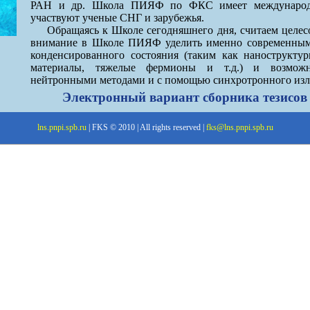
РАН и др. Школа ПИЯФ по ФКС имеет международн
участвуют ученые СНГ и зарубежья.
Обращаясь к Школе сегодняшнего дня, считаем целе
внимание в Школе ПИЯФ уделить именно современным
конденсированного состояния (таким как нанострукту
материалы, тяжелые фермионы и т.д.) и возмож
нейтронными методами и с помощью синхротронного изл
Электронный вариант сборника тезисов
lns.pnpi.spb.ru
| FKS © 2010 | All rights reserved |
fks@lns.pnpi.spb.ru