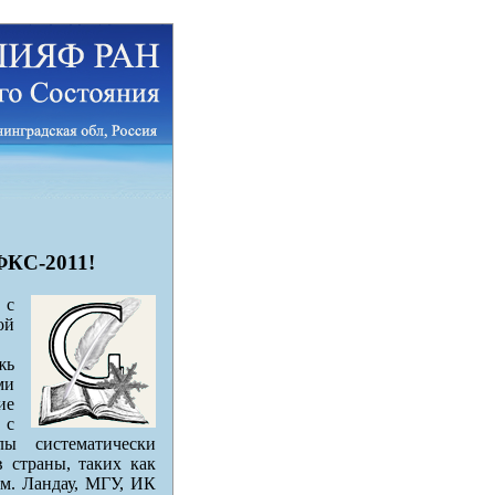
ФКС-2011!
 с
ой
жь
ми
ие
 с
ы систематически
 страны, таких как
. Ландау, МГУ, ИК