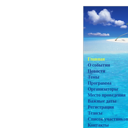
Главная
О событии
Новости
Темы
Программа
Организаторы
Место проведения
Важные даты
Регистрация
Тезисы
Список участнико
Контакты